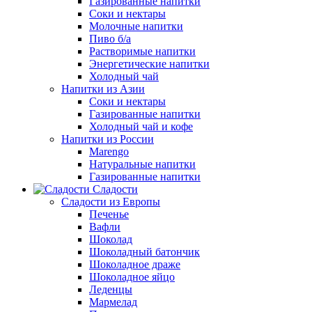
Газированные напитки
Соки и нектары
Молочные напитки
Пиво б/а
Растворимые напитки
Энергетические напитки
Холодный чай
Напитки из Азии
Соки и нектары
Газированные напитки
Холодный чай и кофе
Напитки из России
Marengo
Натуральные напитки
Газированные напитки
Сладости
Сладости из Европы
Печенье
Вафли
Шоколад
Шоколадный батончик
Шоколадное драже
Шоколадное яйцо
Леденцы
Мармелад