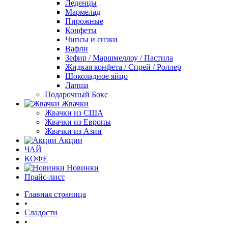
Леденцы
Мармелад
Пирожные
Конфеты
Чипсы и снэки
Вафли
Зефир / Маршмеллоу / Пастила
Жидкая конфета / Спрей / Роллер
Шоколадное яйцо
Лапша
Подарочный Бокс
Жвачки
Жвачки из США
Жвачки из Европы
Жвачки из Азии
Акции
ЧАЙ
КОФЕ
Новинки
Прайс-лист
Главная страница
•
Сладости
•