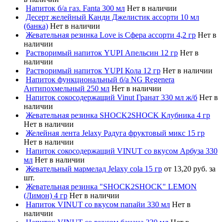
Напиток б/а газ. Fanta 300 мл
Нет в наличии
Десерт желейный Канди Джелистик ассорти 10 мл
(банка)
Нет в наличии
Жевательная резинка Love is Сфера ассорти 4,2 гр
Нет в
наличии
Растворимый напиток YUPI Апельсин 12 гр
Нет в
наличии
Растворимый напиток YUPI Кола 12 гр
Нет в наличии
Напиток функциональный б/а NG Regenera
Антипохмельный 250 мл
Нет в наличии
Напиток сокосодержащий Vinut Гранат 330 мл ж/б
Нет в
наличии
Жевательная резинка SHOCK2SHOCK Клубника 4 гр
Нет в наличии
Желейная лента Jelaxy Радуга фруктовый микс 15 гр
Нет в наличии
Напиток сокосодержащий VINUT со вкусом Арбуза 330
мл
Нет в наличии
Жевательный мармелад Jelaxy cola 15 гр
от 13,20 руб. за
шт.
Жевательная резинка "SHOCK2SHOCK" LEMON
(Лимон) 4 гр
Нет в наличии
Напиток VINUT со вкусом папайи 330 мл
Нет в
наличии