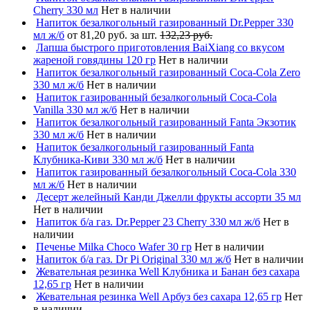
Cherry 330 мл
Нет в наличии
Напиток безалкогольный газированный Dr.Pepper 330
мл ж/б
от 81,20 руб. за шт.
132,23 руб.
Лапша быстрого приготовления BaiXiang со вкусом
жареной говядины 120 гр
Нет в наличии
Напиток безалкогольный газированный Coca-Cola Zero
330 мл ж/б
Нет в наличии
Напиток газированный безалкогольный Coca-Cola
Vanilla 330 мл ж/б
Нет в наличии
Напиток безалкогольный газированный Fanta Экзотик
330 мл ж/б
Нет в наличии
Напиток безалкогольный газированный Fanta
Клубника-Киви 330 мл ж/б
Нет в наличии
Напиток газированный безалкогольный Coca-Cola 330
мл ж/б
Нет в наличии
Десерт желейный Канди Джелли фрукты ассорти 35 мл
Нет в наличии
Напиток б/а газ. Dr.Pepper 23 Cherry 330 мл ж/б
Нет в
наличии
Печенье Milka Choco Wafer 30 гр
Нет в наличии
Напиток б/а газ. Dr Pi Original 330 мл ж/б
Нет в наличии
Жевательная резинка Well Клубника и Банан без сахара
12,65 гр
Нет в наличии
Жевательная резинка Well Арбуз без сахара 12,65 гр
Нет
в наличии