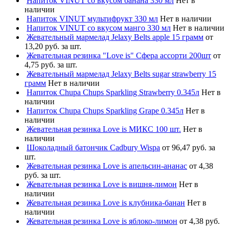
Напиток VINUT со вкусом банана 330 мл
Нет в
наличии
Напиток VINUT мультифрукт 330 мл
Нет в наличии
Напиток VINUT со вкусом манго 330 мл
Нет в наличии
Жевательный мармелад Jelaxy Belts apple 15 грамм
от
13,20 руб. за шт.
Жевательная резинка "Love is" Сфера ассорти 200шт
от
4,75 руб. за шт.
Жевательный мармелад Jelaxy Belts sugar strawberry 15
грамм
Нет в наличии
Напиток Chupa Chups Sparkling Strawberry 0.345л
Нет в
наличии
Напиток Chupa Chups Sparkling Grape 0.345л
Нет в
наличии
Жевательная резинка Love is МИКС 100 шт.
Нет в
наличии
Шоколадный батончик Cadbury Wispa
от 96,47 руб. за
шт.
Жевательная резинка Love is апельсин-ананас
от 4,38
руб. за шт.
Жевательная резинка Love is вишня-лимон
Нет в
наличии
Жевательная резинка Love is клубника-банан
Нет в
наличии
Жевательная резинка Love is яблоко-лимон
от 4,38 руб.