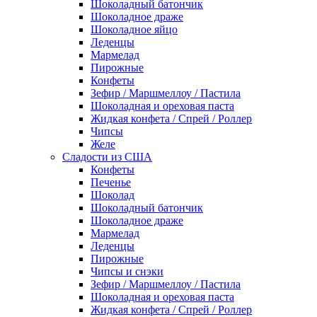
Шоколадный батончик
Шоколадное драже
Шоколадное яйцо
Леденцы
Мармелад
Пирожные
Конфеты
Зефир / Маршмеллоу / Пастила
Шоколадная и ореховая паста
Жидкая конфета / Спрей / Роллер
Чипсы
Желе
Сладости из США
Конфеты
Печенье
Шоколад
Шоколадный батончик
Шоколадное драже
Мармелад
Леденцы
Пирожные
Чипсы и снэки
Зефир / Маршмеллоу / Пастила
Шоколадная и ореховая паста
Жидкая конфета / Спрей / Роллер