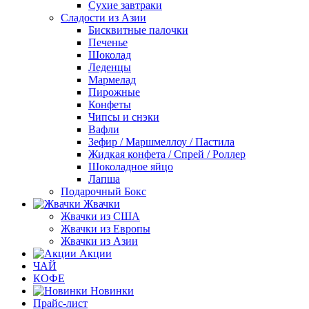
Сухие завтраки
Сладости из Азии
Бисквитные палочки
Печенье
Шоколад
Леденцы
Мармелад
Пирожные
Конфеты
Чипсы и снэки
Вафли
Зефир / Маршмеллоу / Пастила
Жидкая конфета / Спрей / Роллер
Шоколадное яйцо
Лапша
Подарочный Бокс
Жвачки
Жвачки из США
Жвачки из Европы
Жвачки из Азии
Акции
ЧАЙ
КОФЕ
Новинки
Прайс-лист