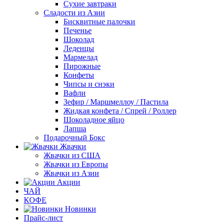
Сухие завтраки
Сладости из Азии
Бисквитные палочки
Печенье
Шоколад
Леденцы
Мармелад
Пирожные
Конфеты
Чипсы и снэки
Вафли
Зефир / Маршмеллоу / Пастила
Жидкая конфета / Спрей / Роллер
Шоколадное яйцо
Лапша
Подарочный Бокс
Жвачки
Жвачки из США
Жвачки из Европы
Жвачки из Азии
Акции
ЧАЙ
КОФЕ
Новинки
Прайс-лист