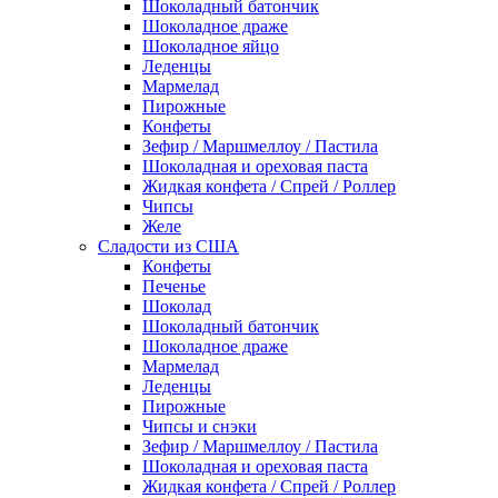
Шоколадный батончик
Шоколадное драже
Шоколадное яйцо
Леденцы
Мармелад
Пирожные
Конфеты
Зефир / Маршмеллоу / Пастила
Шоколадная и ореховая паста
Жидкая конфета / Спрей / Роллер
Чипсы
Желе
Сладости из США
Конфеты
Печенье
Шоколад
Шоколадный батончик
Шоколадное драже
Мармелад
Леденцы
Пирожные
Чипсы и снэки
Зефир / Маршмеллоу / Пастила
Шоколадная и ореховая паста
Жидкая конфета / Спрей / Роллер