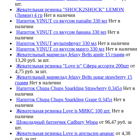
шт.
Жевательная резинка "SHOCK2SHOCK" LEMON
(Лимон) 4 гр
Нет в наличии
Напиток VINUT со вкусом папайи 330 мл
Нет в
наличии
Напиток VINUT со вкусом банана 330 мл
Нет в
наличии
Напиток VINUT мультифрукт 330 мл
Нет в наличии
Напиток VINUT со вкусом манго 330 мл
Нет в наличии
Жевательный мармелад Jelaxy Belts apple 15 грамм
от
13,20 руб. за шт.
Жевательная резинка "Love is" Сфера ассорти 200шт
от
4,75 руб. за шт.
Жевательный мармелад Jelaxy Belts sugar strawberry 15
грамм
Нет в наличии
Напиток Chupa Chups Sparkling Strawberry 0.345л
Нет в
наличии
Напиток Chupa Chups Sparkling Grape 0.345л
Нет в
наличии
Жевательная резинка Love is МИКС 100 шт.
Нет в
наличии
Шоколадный батончик Cadbury Wispa
от 96,47 руб. за
шт.
Жевательная резинка Love is апельсин-ананас
от 4,38
руб. за шт.