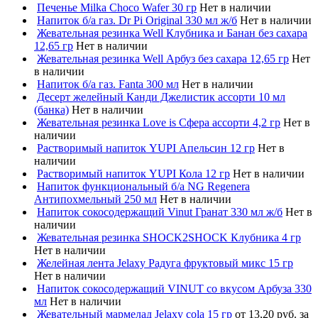
Печенье Milka Choco Wafer 30 гр
Нет в наличии
Напиток б/а газ. Dr Pi Original 330 мл ж/б
Нет в наличии
Жевательная резинка Well Клубника и Банан без сахара
12,65 гр
Нет в наличии
Жевательная резинка Well Арбуз без сахара 12,65 гр
Нет
в наличии
Напиток б/а газ. Fanta 300 мл
Нет в наличии
Десерт желейный Канди Джелистик ассорти 10 мл
(банка)
Нет в наличии
Жевательная резинка Love is Сфера ассорти 4,2 гр
Нет в
наличии
Растворимый напиток YUPI Апельсин 12 гр
Нет в
наличии
Растворимый напиток YUPI Кола 12 гр
Нет в наличии
Напиток функциональный б/а NG Regenera
Антипохмельный 250 мл
Нет в наличии
Напиток сокосодержащий Vinut Гранат 330 мл ж/б
Нет в
наличии
Жевательная резинка SHOCK2SHOCK Клубника 4 гр
Нет в наличии
Желейная лента Jelaxy Радуга фруктовый микс 15 гр
Нет в наличии
Напиток сокосодержащий VINUT со вкусом Арбуза 330
мл
Нет в наличии
Жевательный мармелад Jelaxy cola 15 гр
от 13,20 руб. за