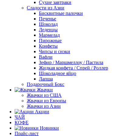
Сухие завтраки
Сладости из Азии
Бисквитные палочки
Печенье
Шоколад
Леденцы
Мармелад
Пирожные
Конфеты
Чипсы и снэки
Вафли
Зефир / Маршмеллоу / Пастила
Жидкая конфета / Спрей / Роллер
Шоколадное яйцо
Лапша
Подарочный Бокс
Жвачки
Жвачки из США
Жвачки из Европы
Жвачки из Азии
Акции
ЧАЙ
КОФЕ
Новинки
Прайс-лист