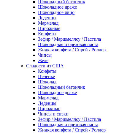
Шоколадный батончик
Шоколадное драже
Шоколадное яйцо
Леденцы
Мармелад
Пирожные
Конфеты
Зефир / Маршмеллоу / Пастила
Шоколадная и ореховая паста
Жидкая конфета / Спрей / Роллер
Чипсы
Желе
Сладости из США
Конфеты
Печенье
Шоколад
Шоколадный батончик
Шоколадное драже
Мармелад
Леденцы
Пирожные
Чипсы и снэки
Зефир / Маршмеллоу / Пастила
Шоколадная и ореховая паста
Жидкая конфета / Спрей / Роллер