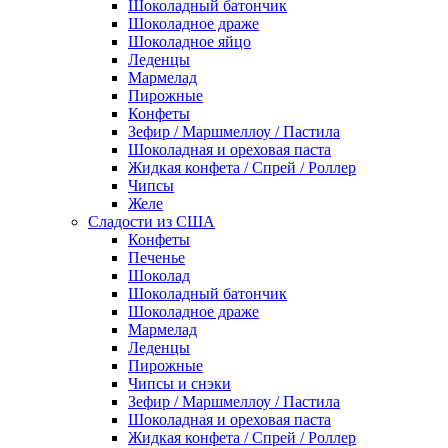
Шоколадный батончик
Шоколадное драже
Шоколадное яйцо
Леденцы
Мармелад
Пирожные
Конфеты
Зефир / Маршмеллоу / Пастила
Шоколадная и ореховая паста
Жидкая конфета / Спрей / Роллер
Чипсы
Желе
Сладости из США
Конфеты
Печенье
Шоколад
Шоколадный батончик
Шоколадное драже
Мармелад
Леденцы
Пирожные
Чипсы и снэки
Зефир / Маршмеллоу / Пастила
Шоколадная и ореховая паста
Жидкая конфета / Спрей / Роллер