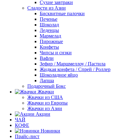
Сухие завтраки
Сладости из Азии
Бисквитные палочки
Печенье
Шоколад
Леденцы
Мармелад
Пирожные
Конфеты
Чипсы и снэки
Вафли
Зефир / Маршмеллоу / Пастила
Жидкая конфета / Спрей / Роллер
Шоколадное яйцо
Лапша
Подарочный Бокс
Жвачки
Жвачки из США
Жвачки из Европы
Жвачки из Азии
Акции
ЧАЙ
КОФЕ
Новинки
Прайс-лист