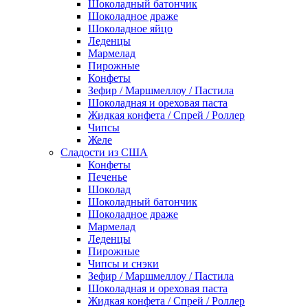
Шоколадный батончик
Шоколадное драже
Шоколадное яйцо
Леденцы
Мармелад
Пирожные
Конфеты
Зефир / Маршмеллоу / Пастила
Шоколадная и ореховая паста
Жидкая конфета / Спрей / Роллер
Чипсы
Желе
Сладости из США
Конфеты
Печенье
Шоколад
Шоколадный батончик
Шоколадное драже
Мармелад
Леденцы
Пирожные
Чипсы и снэки
Зефир / Маршмеллоу / Пастила
Шоколадная и ореховая паста
Жидкая конфета / Спрей / Роллер