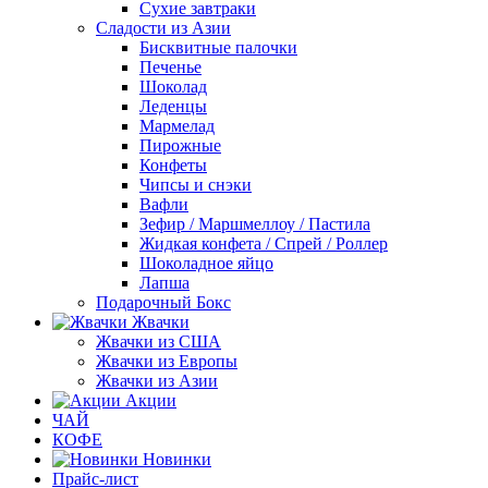
Сухие завтраки
Сладости из Азии
Бисквитные палочки
Печенье
Шоколад
Леденцы
Мармелад
Пирожные
Конфеты
Чипсы и снэки
Вафли
Зефир / Маршмеллоу / Пастила
Жидкая конфета / Спрей / Роллер
Шоколадное яйцо
Лапша
Подарочный Бокс
Жвачки
Жвачки из США
Жвачки из Европы
Жвачки из Азии
Акции
ЧАЙ
КОФЕ
Новинки
Прайс-лист