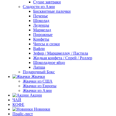
Сухие завтраки
Сладости из Азии
Бисквитные палочки
Печенье
Шоколад
Леденцы
Мармелад
Пирожные
Конфеты
Чипсы и снэки
Вафли
Зефир / Маршмеллоу / Пастила
Жидкая конфета / Спрей / Роллер
Шоколадное яйцо
Лапша
Подарочный Бокс
Жвачки
Жвачки из США
Жвачки из Европы
Жвачки из Азии
Акции
ЧАЙ
КОФЕ
Новинки
Прайс-лист