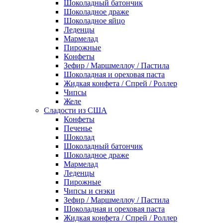
Шоколадный батончик
Шоколадное драже
Шоколадное яйцо
Леденцы
Мармелад
Пирожные
Конфеты
Зефир / Маршмеллоу / Пастила
Шоколадная и ореховая паста
Жидкая конфета / Спрей / Роллер
Чипсы
Желе
Сладости из США
Конфеты
Печенье
Шоколад
Шоколадный батончик
Шоколадное драже
Мармелад
Леденцы
Пирожные
Чипсы и снэки
Зефир / Маршмеллоу / Пастила
Шоколадная и ореховая паста
Жидкая конфета / Спрей / Роллер