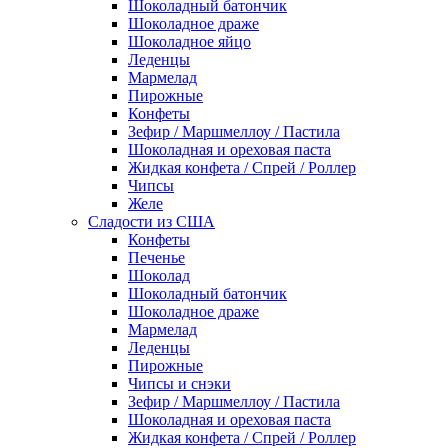
Шоколадный батончик
Шоколадное драже
Шоколадное яйцо
Леденцы
Мармелад
Пирожные
Конфеты
Зефир / Маршмеллоу / Пастила
Шоколадная и ореховая паста
Жидкая конфета / Спрей / Роллер
Чипсы
Желе
Сладости из США
Конфеты
Печенье
Шоколад
Шоколадный батончик
Шоколадное драже
Мармелад
Леденцы
Пирожные
Чипсы и снэки
Зефир / Маршмеллоу / Пастила
Шоколадная и ореховая паста
Жидкая конфета / Спрей / Роллер