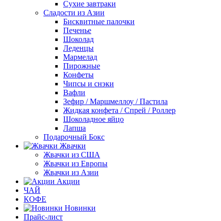
Сухие завтраки
Сладости из Азии
Бисквитные палочки
Печенье
Шоколад
Леденцы
Мармелад
Пирожные
Конфеты
Чипсы и снэки
Вафли
Зефир / Маршмеллоу / Пастила
Жидкая конфета / Спрей / Роллер
Шоколадное яйцо
Лапша
Подарочный Бокс
Жвачки
Жвачки из США
Жвачки из Европы
Жвачки из Азии
Акции
ЧАЙ
КОФЕ
Новинки
Прайс-лист