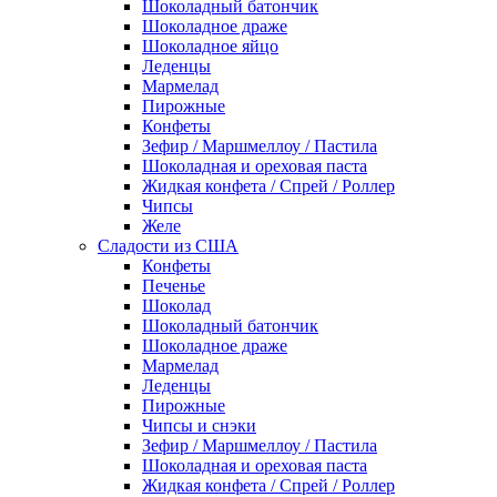
Шоколадный батончик
Шоколадное драже
Шоколадное яйцо
Леденцы
Мармелад
Пирожные
Конфеты
Зефир / Маршмеллоу / Пастила
Шоколадная и ореховая паста
Жидкая конфета / Спрей / Роллер
Чипсы
Желе
Сладости из США
Конфеты
Печенье
Шоколад
Шоколадный батончик
Шоколадное драже
Мармелад
Леденцы
Пирожные
Чипсы и снэки
Зефир / Маршмеллоу / Пастила
Шоколадная и ореховая паста
Жидкая конфета / Спрей / Роллер