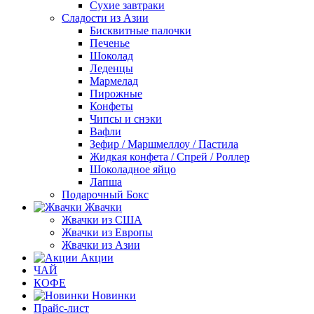
Сухие завтраки
Сладости из Азии
Бисквитные палочки
Печенье
Шоколад
Леденцы
Мармелад
Пирожные
Конфеты
Чипсы и снэки
Вафли
Зефир / Маршмеллоу / Пастила
Жидкая конфета / Спрей / Роллер
Шоколадное яйцо
Лапша
Подарочный Бокс
Жвачки
Жвачки из США
Жвачки из Европы
Жвачки из Азии
Акции
ЧАЙ
КОФЕ
Новинки
Прайс-лист