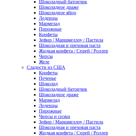
Шоколадный батончик
Шоколадное драже
Шоколадное яйцо
Леденцы
Мармелад
Пирожные
Конфеты
Зефир / Маршмеллоу / Пастила
Шоколадная и ореховая паста
Жидкая конфета / Спрей / Роллер
Чипсы
Желе
Сладости из США
Конфеты
Печенье
Шоколад
Шоколадный батончик
Шоколадное драже
Мармелад
Леденцы
Пирожные
Чипсы и снэки
Зефир / Маршмеллоу / Пастила
Шоколадная и ореховая паста
Жидкая конфета / Спрей / Роллер