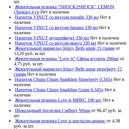
шт.
Жевательная резинка "SHOCK2SHOCK" LEMON
(Лимон) 4 гр
Нет в наличии
Напиток VINUT со вкусом папайи 330 мл
Нет в
наличии
Напиток VINUT со вкусом банана 330 мл
Нет в
наличии
Напиток VINUT мультифрукт 330 мл
Нет в наличии
Напиток VINUT со вкусом манго 330 мл
Нет в наличии
Жевательный мармелад Jelaxy Belts apple 15 грамм
от
13,20 руб. за шт.
Жевательная резинка "Love is" Сфера ассорти 200шт
от
4,75 руб. за шт.
Жевательный мармелад Jelaxy Belts sugar strawberry 15
грамм
Нет в наличии
Напиток Chupa Chups Sparkling Strawberry 0.345л
Нет в
наличии
Напиток Chupa Chups Sparkling Grape 0.345л
Нет в
наличии
Жевательная резинка Love is МИКС 100 шт.
Нет в
наличии
Шоколадный батончик Cadbury Wispa
от 96,47 руб. за
шт.
Жевательная резинка Love is апельсин-ананас
от 4,38
руб. за шт.