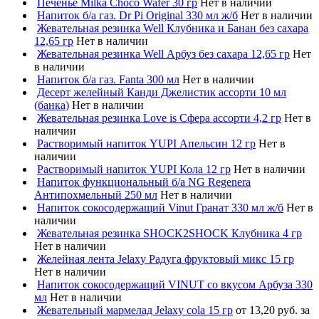
Печенье Milka Choco Wafer 30 гр
Нет в наличии
Напиток б/а газ. Dr Pi Original 330 мл ж/б
Нет в наличии
Жевательная резинка Well Клубника и Банан без сахара
12,65 гр
Нет в наличии
Жевательная резинка Well Арбуз без сахара 12,65 гр
Нет
в наличии
Напиток б/а газ. Fanta 300 мл
Нет в наличии
Десерт желейный Канди Джелистик ассорти 10 мл
(банка)
Нет в наличии
Жевательная резинка Love is Сфера ассорти 4,2 гр
Нет в
наличии
Растворимый напиток YUPI Апельсин 12 гр
Нет в
наличии
Растворимый напиток YUPI Кола 12 гр
Нет в наличии
Напиток функциональный б/а NG Regenera
Антипохмельный 250 мл
Нет в наличии
Напиток сокосодержащий Vinut Гранат 330 мл ж/б
Нет в
наличии
Жевательная резинка SHOCK2SHOCK Клубника 4 гр
Нет в наличии
Желейная лента Jelaxy Радуга фруктовый микс 15 гр
Нет в наличии
Напиток сокосодержащий VINUT со вкусом Арбуза 330
мл
Нет в наличии
Жевательный мармелад Jelaxy cola 15 гр
от 13,20 руб. за