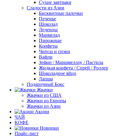
Сухие завтраки
Сладости из Азии
Бисквитные палочки
Печенье
Шоколад
Леденцы
Мармелад
Пирожные
Конфеты
Чипсы и снэки
Вафли
Зефир / Маршмеллоу / Пастила
Жидкая конфета / Спрей / Роллер
Шоколадное яйцо
Лапша
Подарочный Бокс
Жвачки
Жвачки из США
Жвачки из Европы
Жвачки из Азии
Акции
ЧАЙ
КОФЕ
Новинки
Прайс-лист