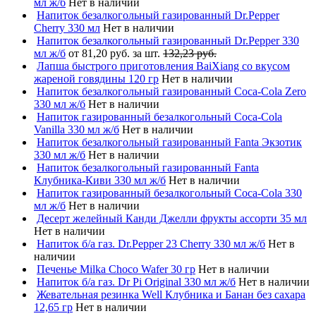
мл ж/б
Нет в наличии
Напиток безалкогольный газированный Dr.Pepper
Cherry 330 мл
Нет в наличии
Напиток безалкогольный газированный Dr.Pepper 330
мл ж/б
от 81,20 руб. за шт.
132,23 руб.
Лапша быстрого приготовления BaiXiang со вкусом
жареной говядины 120 гр
Нет в наличии
Напиток безалкогольный газированный Coca-Cola Zero
330 мл ж/б
Нет в наличии
Напиток газированный безалкогольный Coca-Cola
Vanilla 330 мл ж/б
Нет в наличии
Напиток безалкогольный газированный Fanta Экзотик
330 мл ж/б
Нет в наличии
Напиток безалкогольный газированный Fanta
Клубника-Киви 330 мл ж/б
Нет в наличии
Напиток газированный безалкогольный Coca-Cola 330
мл ж/б
Нет в наличии
Десерт желейный Канди Джелли фрукты ассорти 35 мл
Нет в наличии
Напиток б/а газ. Dr.Pepper 23 Cherry 330 мл ж/б
Нет в
наличии
Печенье Milka Choco Wafer 30 гр
Нет в наличии
Напиток б/а газ. Dr Pi Original 330 мл ж/б
Нет в наличии
Жевательная резинка Well Клубника и Банан без сахара
12,65 гр
Нет в наличии