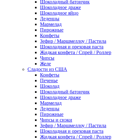
Шоколадный батончик
Шоколадное драже
Шоколадное яйцо
Леденцы
Мармелад
Пирожные
Конфеты
Зефир / Маршмеллоу / Пастила
Шоколадная и ореховая паста
Жидкая конфета / Спрей / Роллер
Чипсы
Желе
Сладости из США
Конфеты
Печенье
Шоколад
Шоколадный батончик
Шоколадное драже
Мармелад
Леденцы
Пирожные
Чипсы и снэки
Зефир / Маршмеллоу / Пастила
Шоколадная и ореховая паста
Жидкая конфета / Спрей / Роллер