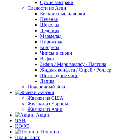
Сухие завтраки
Сладости из Азии
Бисквитные палочки
Печенье
Шоколад
Леденцы
Мармелад
Пирожные
Конфеты
Чипсы и снэки
Вафли
Зефир / Маршмеллоу / Пастила
Жидкая конфета / Спрей / Роллер
Шоколадное яйцо
Лапша
Подарочный Бокс
Жвачки
Жвачки из США
Жвачки из Европы
Жвачки из Азии
Акции
ЧАЙ
КОФЕ
Новинки
Прайс-лист