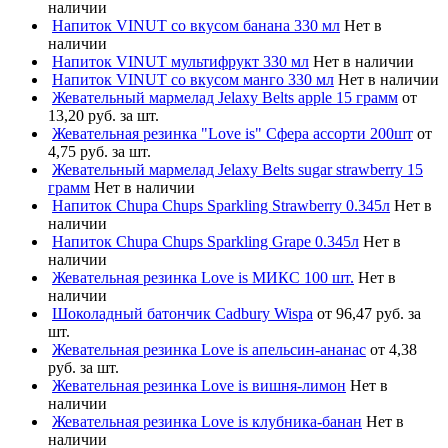
наличии
Напиток VINUT со вкусом банана 330 мл
Нет в
наличии
Напиток VINUT мультифрукт 330 мл
Нет в наличии
Напиток VINUT со вкусом манго 330 мл
Нет в наличии
Жевательный мармелад Jelaxy Belts apple 15 грамм
от
13,20 руб. за шт.
Жевательная резинка "Love is" Сфера ассорти 200шт
от
4,75 руб. за шт.
Жевательный мармелад Jelaxy Belts sugar strawberry 15
грамм
Нет в наличии
Напиток Chupa Chups Sparkling Strawberry 0.345л
Нет в
наличии
Напиток Chupa Chups Sparkling Grape 0.345л
Нет в
наличии
Жевательная резинка Love is МИКС 100 шт.
Нет в
наличии
Шоколадный батончик Cadbury Wispa
от 96,47 руб. за
шт.
Жевательная резинка Love is апельсин-ананас
от 4,38
руб. за шт.
Жевательная резинка Love is вишня-лимон
Нет в
наличии
Жевательная резинка Love is клубника-банан
Нет в
наличии