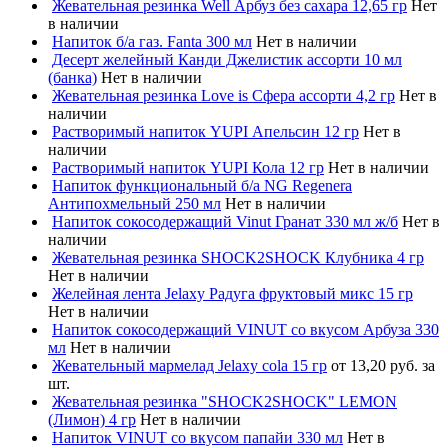
Жевательная резинка Well Арбуз без сахара 12,65 гр
Нет
в наличии
Напиток б/а газ. Fanta 300 мл
Нет в наличии
Десерт желейный Канди Джелистик ассорти 10 мл
(банка)
Нет в наличии
Жевательная резинка Love is Сфера ассорти 4,2 гр
Нет в
наличии
Растворимый напиток YUPI Апельсин 12 гр
Нет в
наличии
Растворимый напиток YUPI Кола 12 гр
Нет в наличии
Напиток функциональный б/а NG Regenera
Антипохмельный 250 мл
Нет в наличии
Напиток сокосодержащий Vinut Гранат 330 мл ж/б
Нет в
наличии
Жевательная резинка SHOCK2SHOCK Клубника 4 гр
Нет в наличии
Желейная лента Jelaxy Радуга фруктовый микс 15 гр
Нет в наличии
Напиток сокосодержащий VINUT со вкусом Арбуза 330
мл
Нет в наличии
Жевательный мармелад Jelaxy cola 15 гр
от 13,20 руб. за
шт.
Жевательная резинка "SHOCK2SHOCK" LEMON
(Лимон) 4 гр
Нет в наличии
Напиток VINUT со вкусом папайи 330 мл
Нет в