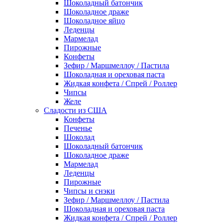
Шоколадный батончик
Шоколадное драже
Шоколадное яйцо
Леденцы
Мармелад
Пирожные
Конфеты
Зефир / Маршмеллоу / Пастила
Шоколадная и ореховая паста
Жидкая конфета / Спрей / Роллер
Чипсы
Желе
Сладости из США
Конфеты
Печенье
Шоколад
Шоколадный батончик
Шоколадное драже
Мармелад
Леденцы
Пирожные
Чипсы и снэки
Зефир / Маршмеллоу / Пастила
Шоколадная и ореховая паста
Жидкая конфета / Спрей / Роллер