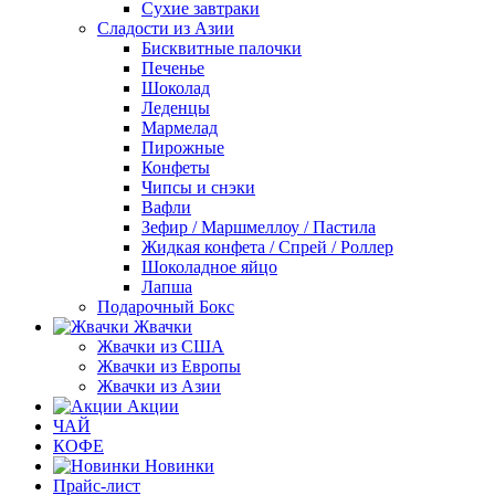
Сухие завтраки
Сладости из Азии
Бисквитные палочки
Печенье
Шоколад
Леденцы
Мармелад
Пирожные
Конфеты
Чипсы и снэки
Вафли
Зефир / Маршмеллоу / Пастила
Жидкая конфета / Спрей / Роллер
Шоколадное яйцо
Лапша
Подарочный Бокс
Жвачки
Жвачки из США
Жвачки из Европы
Жвачки из Азии
Акции
ЧАЙ
КОФЕ
Новинки
Прайс-лист