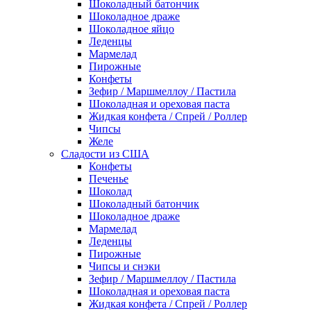
Шоколадный батончик
Шоколадное драже
Шоколадное яйцо
Леденцы
Мармелад
Пирожные
Конфеты
Зефир / Маршмеллоу / Пастила
Шоколадная и ореховая паста
Жидкая конфета / Спрей / Роллер
Чипсы
Желе
Сладости из США
Конфеты
Печенье
Шоколад
Шоколадный батончик
Шоколадное драже
Мармелад
Леденцы
Пирожные
Чипсы и снэки
Зефир / Маршмеллоу / Пастила
Шоколадная и ореховая паста
Жидкая конфета / Спрей / Роллер