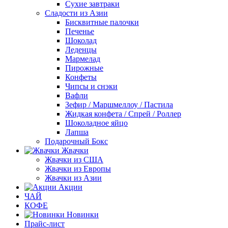
Сухие завтраки
Сладости из Азии
Бисквитные палочки
Печенье
Шоколад
Леденцы
Мармелад
Пирожные
Конфеты
Чипсы и снэки
Вафли
Зефир / Маршмеллоу / Пастила
Жидкая конфета / Спрей / Роллер
Шоколадное яйцо
Лапша
Подарочный Бокс
Жвачки
Жвачки из США
Жвачки из Европы
Жвачки из Азии
Акции
ЧАЙ
КОФЕ
Новинки
Прайс-лист