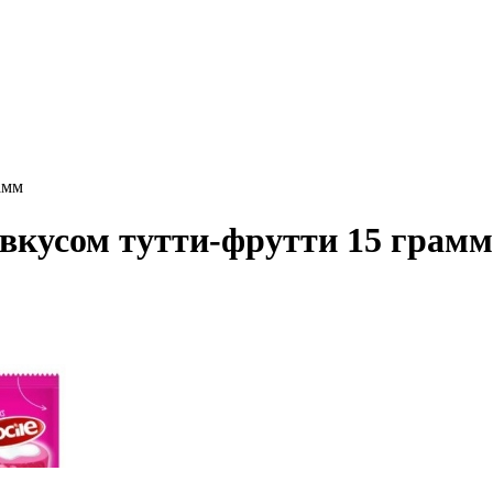
амм
кусом тутти-фрутти 15 грамм