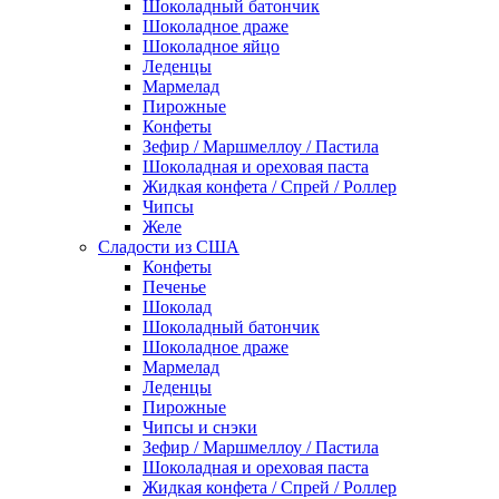
Шоколадный батончик
Шоколадное драже
Шоколадное яйцо
Леденцы
Мармелад
Пирожные
Конфеты
Зефир / Маршмеллоу / Пастила
Шоколадная и ореховая паста
Жидкая конфета / Спрей / Роллер
Чипсы
Желе
Сладости из США
Конфеты
Печенье
Шоколад
Шоколадный батончик
Шоколадное драже
Мармелад
Леденцы
Пирожные
Чипсы и снэки
Зефир / Маршмеллоу / Пастила
Шоколадная и ореховая паста
Жидкая конфета / Спрей / Роллер