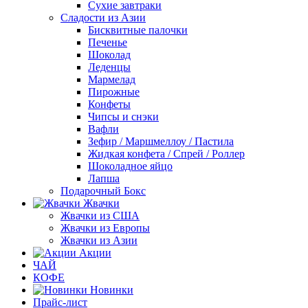
Сухие завтраки
Сладости из Азии
Бисквитные палочки
Печенье
Шоколад
Леденцы
Мармелад
Пирожные
Конфеты
Чипсы и снэки
Вафли
Зефир / Маршмеллоу / Пастила
Жидкая конфета / Спрей / Роллер
Шоколадное яйцо
Лапша
Подарочный Бокс
Жвачки
Жвачки из США
Жвачки из Европы
Жвачки из Азии
Акции
ЧАЙ
КОФЕ
Новинки
Прайс-лист