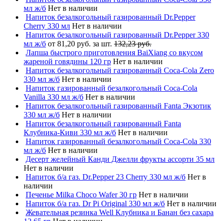
мл ж/б
Нет в наличии
Напиток безалкогольный газированный Dr.Pepper
Cherry 330 мл
Нет в наличии
Напиток безалкогольный газированный Dr.Pepper 330
мл ж/б
от 81,20 руб. за шт.
132,23 руб.
Лапша быстрого приготовления BaiXiang со вкусом
жареной говядины 120 гр
Нет в наличии
Напиток безалкогольный газированный Coca-Cola Zero
330 мл ж/б
Нет в наличии
Напиток газированный безалкогольный Coca-Cola
Vanilla 330 мл ж/б
Нет в наличии
Напиток безалкогольный газированный Fanta Экзотик
330 мл ж/б
Нет в наличии
Напиток безалкогольный газированный Fanta
Клубника-Киви 330 мл ж/б
Нет в наличии
Напиток газированный безалкогольный Coca-Cola 330
мл ж/б
Нет в наличии
Десерт желейный Канди Джелли фрукты ассорти 35 мл
Нет в наличии
Напиток б/а газ. Dr.Pepper 23 Cherry 330 мл ж/б
Нет в
наличии
Печенье Milka Choco Wafer 30 гр
Нет в наличии
Напиток б/а газ. Dr Pi Original 330 мл ж/б
Нет в наличии
Жевательная резинка Well Клубника и Банан без сахара