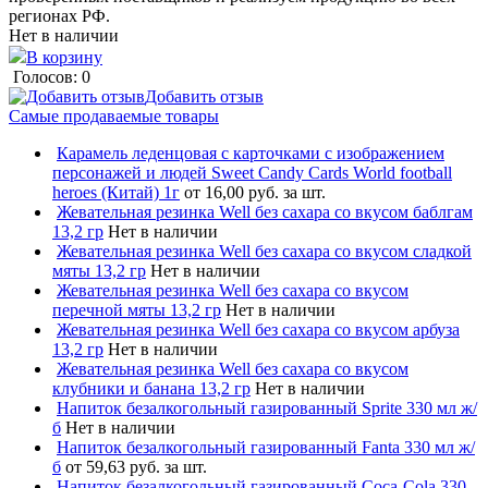
регионах РФ.
Нет в наличии
В корзину
Голосов: 0
Добавить отзыв
Самые продаваемые товары
Карамель леденцовая с карточками с изображением
персонажей и людей Sweet Candy Cards World football
heroes (Китай) 1г
от 16,00 руб. за шт.
Жевательная резинка Well без сахара со вкусом баблгам
13,2 гр
Нет в наличии
Жевательная резинка Well без сахара со вкусом сладкой
мяты 13,2 гр
Нет в наличии
Жевательная резинка Well без сахара со вкусом
перечной мяты 13,2 гр
Нет в наличии
Жевательная резинка Well без сахара со вкусом арбуза
13,2 гр
Нет в наличии
Жевательная резинка Well без сахара со вкусом
клубники и банана 13,2 гр
Нет в наличии
Напиток безалкогольный газированный Sprite 330 мл ж/
б
Нет в наличии
Напиток безалкогольный газированный Fanta 330 мл ж/
б
от 59,63 руб. за шт.
Напиток безалкогольный газированный Coca-Cola 330