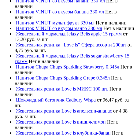
Напиток VINUT со вкусом папайи 330 мл
Нет в
наличии
Напиток VINUT со вкусом банана 330 мл
Нет в
наличии
Напиток VINUT мультифрукт 330 мл
Нет в наличии
Напиток VINUT со вкусом манго 330 мл
Нет в наличии
Жевательный мармелад Jelaxy Belts apple 15 грамм
от
13,20 руб. за шт.
Жевательная резинка "Love is" Сфера ассорти 200шт
от
4,75 руб. за шт.
Жевательный мармелад Jelaxy Belts sugar strawberry 15
грамм
Нет в наличии
Напиток Chupa Chups Sparkling Strawberry 0.345л
Нет в
наличии
Напиток Chupa Chups Sparkling Grape 0.345л
Нет в
наличии
Жевательная резинка Love is МИКС 100 шт.
Нет в
наличии
Шоколадный батончик Cadbury Wispa
от 96,47 руб. за
шт.
Жевательная резинка Love is апельсин-ананас
от 4,38
руб. за шт.
Жевательная резинка Love is вишня-лимон
Нет в
наличии
Жевательная резинка Love is клубника-банан
Нет в