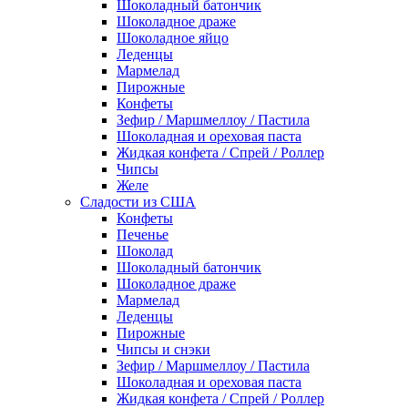
Шоколадный батончик
Шоколадное драже
Шоколадное яйцо
Леденцы
Мармелад
Пирожные
Конфеты
Зефир / Маршмеллоу / Пастила
Шоколадная и ореховая паста
Жидкая конфета / Спрей / Роллер
Чипсы
Желе
Сладости из США
Конфеты
Печенье
Шоколад
Шоколадный батончик
Шоколадное драже
Мармелад
Леденцы
Пирожные
Чипсы и снэки
Зефир / Маршмеллоу / Пастила
Шоколадная и ореховая паста
Жидкая конфета / Спрей / Роллер