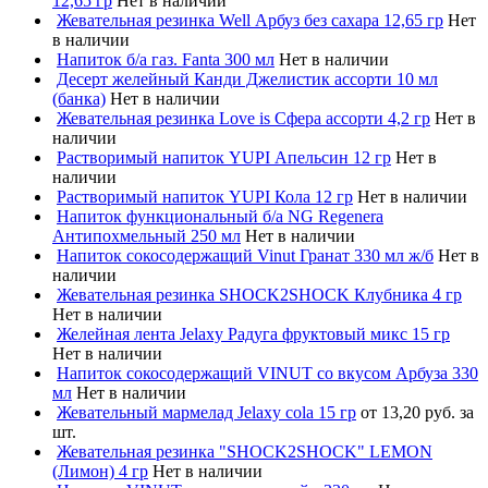
12,65 гр
Нет в наличии
Жевательная резинка Well Арбуз без сахара 12,65 гр
Нет
в наличии
Напиток б/а газ. Fanta 300 мл
Нет в наличии
Десерт желейный Канди Джелистик ассорти 10 мл
(банка)
Нет в наличии
Жевательная резинка Love is Сфера ассорти 4,2 гр
Нет в
наличии
Растворимый напиток YUPI Апельсин 12 гр
Нет в
наличии
Растворимый напиток YUPI Кола 12 гр
Нет в наличии
Напиток функциональный б/а NG Regenera
Антипохмельный 250 мл
Нет в наличии
Напиток сокосодержащий Vinut Гранат 330 мл ж/б
Нет в
наличии
Жевательная резинка SHOCK2SHOCK Клубника 4 гр
Нет в наличии
Желейная лента Jelaxy Радуга фруктовый микс 15 гр
Нет в наличии
Напиток сокосодержащий VINUT со вкусом Арбуза 330
мл
Нет в наличии
Жевательный мармелад Jelaxy cola 15 гр
от 13,20 руб. за
шт.
Жевательная резинка "SHOCK2SHOCK" LEMON
(Лимон) 4 гр
Нет в наличии