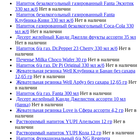
Напиток безалкогольный газированный Fanta Экзотик
330 мл ж/б
Нет в наличии
Напиток безалкогольный газированный Fanta
Клубника-Киви 330 мл ж/б
Нет в наличии
Напиток газированный безалкогольный Coca-Cola 330
мл ж/б
Нет в наличии
Десерт желейный Канди Джелли фрукты ассорти 35 мл
Нет в наличии
Напиток б/а газ. Dr.Pepper 23 Cherry 330 мл ж/б
Нет в
наличии
Печенье Milka Choco Wafer 30 гр
Нет в наличии
Напиток б/а газ. Dr Pi Original 330 мл ж/б
Нет в наличии
Жевательная резинка Well Клубника и Банан без сахара
12,65 гр
Нет в наличии
Жевательная резинка Well Арбуз без сахара 12,65 гр
Нет
в наличии
Напиток б/а газ. Fanta 300 мл
Нет в наличии
Десерт желейный Канди Джелистик ассорти 10 мл
(банка)
Нет в наличии
Жевательная резинка Love is Сфера ассорти 4,2 гр
Нет в
наличии
Растворимый напиток YUPI Апельсин 12 гр
Нет в
наличии
Растворимый напиток YUPI Кола 12 гр
Нет в наличии
Напиток функциональный б/а NG Regenera