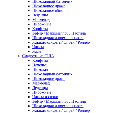
Шоколадный батончик
Шоколадное драже
Шоколадное яйцо
Леденцы
Мармелад
Пирожные
Конфеты
Зефир / Маршмеллоу / Пастила
Шоколадная и ореховая паста
Жидкая конфета / Спрей / Роллер
Чипсы
Желе
Сладости из США
Конфеты
Печенье
Шоколад
Шоколадный батончик
Шоколадное драже
Мармелад
Леденцы
Пирожные
Чипсы и снэки
Зефир / Маршмеллоу / Пастила
Шоколадная и ореховая паста
Жидкая конфета / Спрей / Роллер