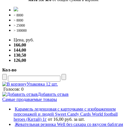
< 8000
> 8000
> 25000
> 100000
Цена, руб.
166,00
144,00
130,50
126,00
Кол-во
Упаковка 12 шт.
Голосов: 0
Добавить отзыв
Самые продаваемые товары
Карамель леденцовая с карточками с изображением
персонажей и людей Sweet Candy Cards World football
heroes (Китай) 1г
от 16,00 руб. за шт.
Жевательная резинка Well без сахара со вкусом баблгам