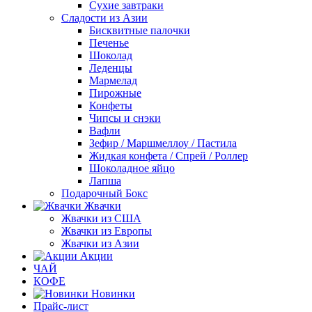
Сухие завтраки
Сладости из Азии
Бисквитные палочки
Печенье
Шоколад
Леденцы
Мармелад
Пирожные
Конфеты
Чипсы и снэки
Вафли
Зефир / Маршмеллоу / Пастила
Жидкая конфета / Спрей / Роллер
Шоколадное яйцо
Лапша
Подарочный Бокс
Жвачки
Жвачки из США
Жвачки из Европы
Жвачки из Азии
Акции
ЧАЙ
КОФЕ
Новинки
Прайс-лист