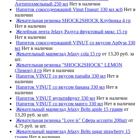
Антипохмельный 250 мл
Нет в наличии
Напиток сокосодержащий Vinut Гранат 330 мл ж/б
Нет в
наличии
Жевательная резинка SHOCK2SHOCK Клубника 4 гр
Нет в наличии
Желейная лента Jelaxy Радуга фруктовый микс 15 гр
Нет в наличии
Напиток сокосодержащий VINUT со вкусом Арбуза 330
мл
Нет в наличии
Жевательный мармелад Jelaxy cola 15 гр
от 13,20 руб. за
шт.
Жевательная резинка "SHOCK2SHOCK" LEMON
(Лимон) 4 гр
Нет в наличии
Напиток VINUT со вкусом папайи 330 мл
Нет в
наличии
Напиток VINUT со вкусом банана 330 мл
Нет в
наличии
Напиток VINUT мультифрукт 330 мл
Нет в наличии
Напиток VINUT со вкусом манго 330 мл
Нет в наличии
Жевательный мармелад Jelaxy Belts apple 15 грамм
от
13,20 руб. за шт.
Жевательная резинка "Love is" Сфера ассорти 200шт
от
4,75 руб. за шт.
Жевательный мармелад Jelaxy Belts sugar strawberry 15
грамм
Нет в наличии