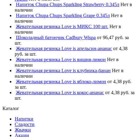
Напиток Chupa Chups Sparkling Strawberry 0.345л
Нет в
наличии
Напиток Chupa Chups Sparkling Grape 0.345л
Нет в
наличии
Жевательная резинка Love is МИКС 100 шт.
Нет в
наличии
Шоколадный батончик Cadbury Wispa
от 96,47 руб. за
шт.
Жевательная резинка Love is апельсин-ананас
от 4,38
руб. за шт.
Жевательная резинка Love is вишня-лимон
Нет в
наличии
Жевательная резинка Love is клубника-банан
Нет в
наличии
Жевательная резинка Love is яблоко-лимон
от 4,38 руб.
за шт.
Жевательная резинка Love is кокос-ананас
от 4,38 руб. за
шт.
Каталог
Напитки
Сладости
Жвачки
Акции