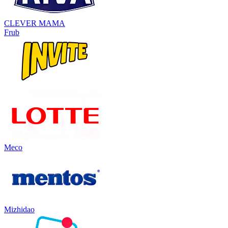
CLEVER MAMA
Frub
Meco
Mizhidao