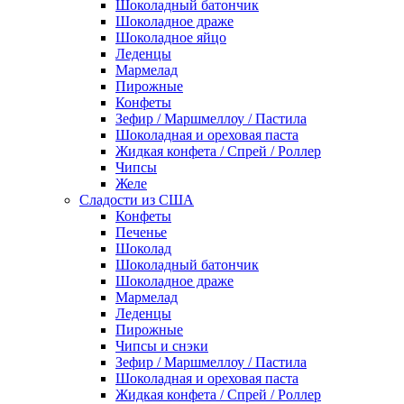
Шоколадный батончик
Шоколадное драже
Шоколадное яйцо
Леденцы
Мармелад
Пирожные
Конфеты
Зефир / Маршмеллоу / Пастила
Шоколадная и ореховая паста
Жидкая конфета / Спрей / Роллер
Чипсы
Желе
Сладости из США
Конфеты
Печенье
Шоколад
Шоколадный батончик
Шоколадное драже
Мармелад
Леденцы
Пирожные
Чипсы и снэки
Зефир / Маршмеллоу / Пастила
Шоколадная и ореховая паста
Жидкая конфета / Спрей / Роллер