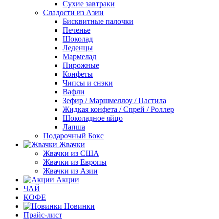
Сухие завтраки
Сладости из Азии
Бисквитные палочки
Печенье
Шоколад
Леденцы
Мармелад
Пирожные
Конфеты
Чипсы и снэки
Вафли
Зефир / Маршмеллоу / Пастила
Жидкая конфета / Спрей / Роллер
Шоколадное яйцо
Лапша
Подарочный Бокс
Жвачки
Жвачки из США
Жвачки из Европы
Жвачки из Азии
Акции
ЧАЙ
КОФЕ
Новинки
Прайс-лист