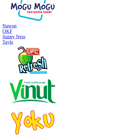
Nawon
OKF
Sunny Ness
Taylo