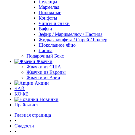
Леденцы
Мармелад
Пирожные
Конфеты
Чипсы и снэки
Вафли
Зефир / Маршмеллоу / Пастила
Жидкая конфета / Спрей / Роллер
Шоколадное яйцо
Лапша
Подарочный Бокс
Жвачки
Жвачки из США
Жвачки из Европы
Жвачки из Азии
Акции
ЧАЙ
КОФЕ
Новинки
Прайс-лист
Главная страница
•
Сладости
•