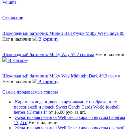
Volume
Остальное
Шоколадный батончик Милки Вэй Фудж Milky Way Fudge 85
Нет в наличии
В корзину
Шоколадный батончик Milky Way 52.2 грамма
Нет в наличии
В корзину
Шоколадный батончик Milky Way Midnight Dark 49,9 грамм
Нет в наличии
В корзину
Самые продаваемые товары
Карамель леденцовая с карточками с изображением
персонажей и людей Sweet Candy Cards World football
heroes (Китай) 1г
от 16,00 руб. за шт.
Жевательная резинка Well без сахара со вкусом баблгам
13,2 гр
Нет в наличии
Жевательная резинка Well без сахара со вкусом сладкой