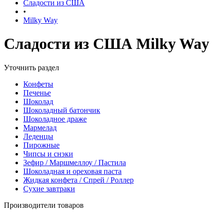
Сладости из США
•
Milky Way
Сладости из США Milky Way
Уточнить раздел
Конфеты
Печенье
Шоколад
Шоколадный батончик
Шоколадное драже
Мармелад
Леденцы
Пирожные
Чипсы и снэки
Зефир / Маршмеллоу / Пастила
Шоколадная и ореховая паста
Жидкая конфета / Спрей / Роллер
Сухие завтраки
Производители товаров