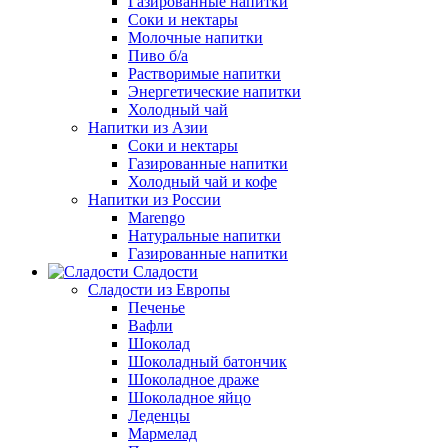
Газированные напитки
Соки и нектары
Молочные напитки
Пиво б/а
Растворимые напитки
Энергетические напитки
Холодный чай
Напитки из Азии
Соки и нектары
Газированные напитки
Холодный чай и кофе
Напитки из России
Marengo
Натуральные напитки
Газированные напитки
Сладости
Сладости из Европы
Печенье
Вафли
Шоколад
Шоколадный батончик
Шоколадное драже
Шоколадное яйцо
Леденцы
Мармелад