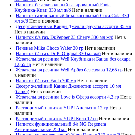
Напиток безалкогольный газированный Fanta
Клубника-Киви 330 мл ж/б
Нет в наличии
Напиток газированный безалкогольный Coca-Cola 330
мл ж/б
Нет в наличии
Десерт желейный Канди Джелли фрукты ассорти 35 мл
Нет в наличии
Напиток б/а газ. Dr.Pepper 23 Cherry 330 мл ж/б
Нет в
наличии
Печенье Milka Choco Wafer 30 гр
Нет в наличии
Напиток б/а газ. Dr Pi Original 330 мл ж/б
Нет в наличии
Жевательная резинка Well Клубника и Банан без сахара
12,65 гр
Нет в наличии
Жевательная резинка Well Арбуз без сахара 12,65 гр
Нет
в наличии
Напиток б/а газ. Fanta 300 мл
Нет в наличии
Десерт желейный Канди Джелистик ассорти 10 мл
(банка)
Нет в наличии
Жевательная резинка Love is Сфера ассорти 4,2 гр
Нет в
наличии
Растворимый напиток YUPI Апельсин 12 гр
Нет в
наличии
Растворимый напиток YUPI Кола 12 гр
Нет в наличии
Напиток функциональный б/а NG Regenera
Антипохмельный 250 мл
Нет в наличии
Напиток сокосодержащий Vinut Гранат 330 мл ж/б
Нет в