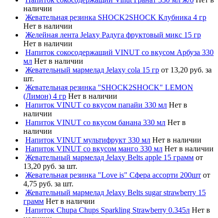
наличии
Жевательная резинка SHOCK2SHOCK Клубника 4 гр
Нет в наличии
Желейная лента Jelaxy Радуга фруктовый микс 15 гр
Нет в наличии
Напиток сокосодержащий VINUT со вкусом Арбуза 330
мл
Нет в наличии
Жевательный мармелад Jelaxy cola 15 гр
от 13,20 руб. за
шт.
Жевательная резинка "SHOCK2SHOCK" LEMON
(Лимон) 4 гр
Нет в наличии
Напиток VINUT со вкусом папайи 330 мл
Нет в
наличии
Напиток VINUT со вкусом банана 330 мл
Нет в
наличии
Напиток VINUT мультифрукт 330 мл
Нет в наличии
Напиток VINUT со вкусом манго 330 мл
Нет в наличии
Жевательный мармелад Jelaxy Belts apple 15 грамм
от
13,20 руб. за шт.
Жевательная резинка "Love is" Сфера ассорти 200шт
от
4,75 руб. за шт.
Жевательный мармелад Jelaxy Belts sugar strawberry 15
грамм
Нет в наличии
Напиток Chupa Chups Sparkling Strawberry 0.345л
Нет в