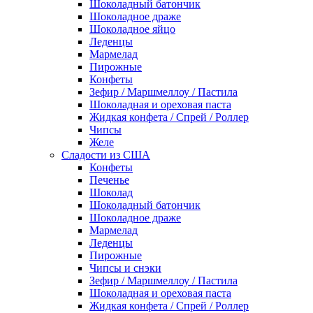
Шоколадный батончик
Шоколадное драже
Шоколадное яйцо
Леденцы
Мармелад
Пирожные
Конфеты
Зефир / Маршмеллоу / Пастила
Шоколадная и ореховая паста
Жидкая конфета / Спрей / Роллер
Чипсы
Желе
Сладости из США
Конфеты
Печенье
Шоколад
Шоколадный батончик
Шоколадное драже
Мармелад
Леденцы
Пирожные
Чипсы и снэки
Зефир / Маршмеллоу / Пастила
Шоколадная и ореховая паста
Жидкая конфета / Спрей / Роллер