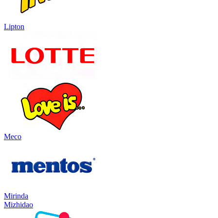
Lipton
Meco
Mirinda
Mizhidao