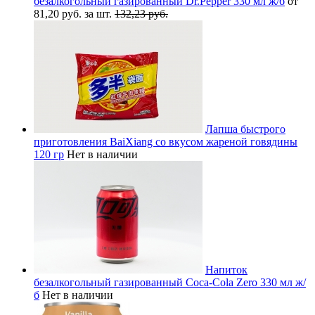
безалкогольный газированный Dr.Pepper 330 мл ж/б
от
81,20 руб. за шт.
132,23 руб.
Лапша быстрого
приготовления BaiXiang со вкусом жареной говядины
120 гр
Нет в наличии
Напиток
безалкогольный газированный Coca-Cola Zero 330 мл ж/
б
Нет в наличии