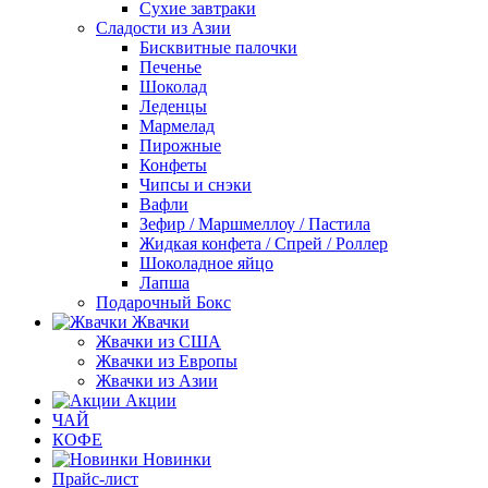
Сухие завтраки
Сладости из Азии
Бисквитные палочки
Печенье
Шоколад
Леденцы
Мармелад
Пирожные
Конфеты
Чипсы и снэки
Вафли
Зефир / Маршмеллоу / Пастила
Жидкая конфета / Спрей / Роллер
Шоколадное яйцо
Лапша
Подарочный Бокс
Жвачки
Жвачки из США
Жвачки из Европы
Жвачки из Азии
Акции
ЧАЙ
КОФЕ
Новинки
Прайс-лист