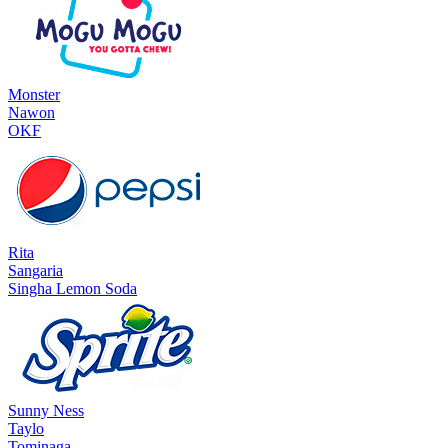
Monster
Nawon
OKF
Rita
Sangaria
Singha Lemon Soda
Sunny Ness
Taylo
Tominaga