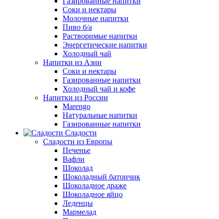
Газированные напитки
Соки и нектары
Молочные напитки
Пиво б/а
Растворимые напитки
Энергетические напитки
Холодный чай
Напитки из Азии
Соки и нектары
Газированные напитки
Холодный чай и кофе
Напитки из России
Marengo
Натуральные напитки
Газированные напитки
Сладости
Сладости из Европы
Печенье
Вафли
Шоколад
Шоколадный батончик
Шоколадное драже
Шоколадное яйцо
Леденцы
Мармелад