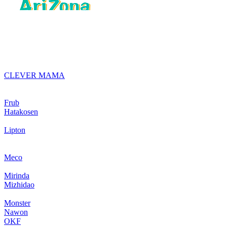
CLEVER MAMA
Frub
Hatakosen
Lipton
Meco
Mirinda
Mizhidao
Monster
Nawon
OKF