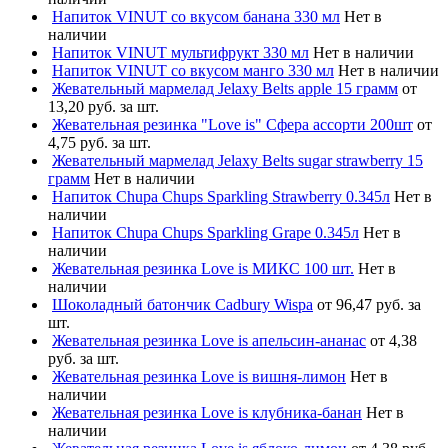
Напиток VINUT со вкусом банана 330 мл
Нет в
наличии
Напиток VINUT мультифрукт 330 мл
Нет в наличии
Напиток VINUT со вкусом манго 330 мл
Нет в наличии
Жевательный мармелад Jelaxy Belts apple 15 грамм
от
13,20 руб. за шт.
Жевательная резинка "Love is" Сфера ассорти 200шт
от
4,75 руб. за шт.
Жевательный мармелад Jelaxy Belts sugar strawberry 15
грамм
Нет в наличии
Напиток Chupa Chups Sparkling Strawberry 0.345л
Нет в
наличии
Напиток Chupa Chups Sparkling Grape 0.345л
Нет в
наличии
Жевательная резинка Love is МИКС 100 шт.
Нет в
наличии
Шоколадный батончик Cadbury Wispa
от 96,47 руб. за
шт.
Жевательная резинка Love is апельсин-ананас
от 4,38
руб. за шт.
Жевательная резинка Love is вишня-лимон
Нет в
наличии
Жевательная резинка Love is клубника-банан
Нет в
наличии