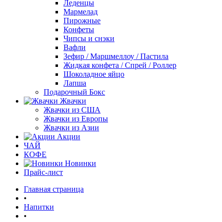
Леденцы
Мармелад
Пирожные
Конфеты
Чипсы и снэки
Вафли
Зефир / Маршмеллоу / Пастила
Жидкая конфета / Спрей / Роллер
Шоколадное яйцо
Лапша
Подарочный Бокс
Жвачки
Жвачки из США
Жвачки из Европы
Жвачки из Азии
Акции
ЧАЙ
КОФЕ
Новинки
Прайс-лист
Главная страница
•
Напитки
•