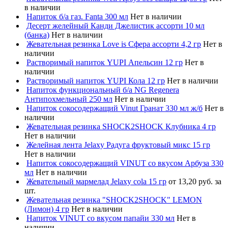
в наличии
Напиток б/а газ. Fanta 300 мл
Нет в наличии
Десерт желейный Канди Джелистик ассорти 10 мл
(банка)
Нет в наличии
Жевательная резинка Love is Сфера ассорти 4,2 гр
Нет в
наличии
Растворимый напиток YUPI Апельсин 12 гр
Нет в
наличии
Растворимый напиток YUPI Кола 12 гр
Нет в наличии
Напиток функциональный б/а NG Regenera
Антипохмельный 250 мл
Нет в наличии
Напиток сокосодержащий Vinut Гранат 330 мл ж/б
Нет в
наличии
Жевательная резинка SHOCK2SHOCK Клубника 4 гр
Нет в наличии
Желейная лента Jelaxy Радуга фруктовый микс 15 гр
Нет в наличии
Напиток сокосодержащий VINUT со вкусом Арбуза 330
мл
Нет в наличии
Жевательный мармелад Jelaxy cola 15 гр
от 13,20 руб. за
шт.
Жевательная резинка "SHOCK2SHOCK" LEMON
(Лимон) 4 гр
Нет в наличии
Напиток VINUT со вкусом папайи 330 мл
Нет в
наличии