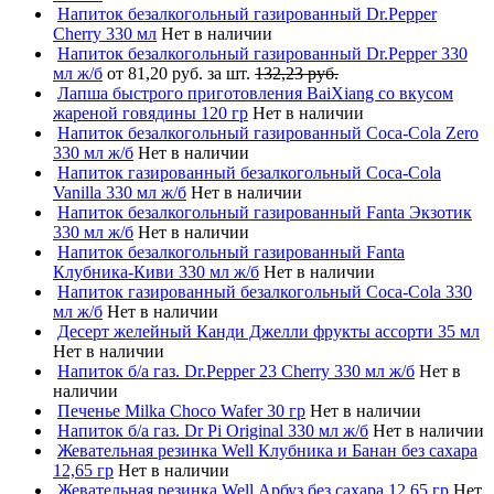
Напиток безалкогольный газированный Dr.Pepper
Cherry 330 мл
Нет в наличии
Напиток безалкогольный газированный Dr.Pepper 330
мл ж/б
от 81,20 руб. за шт.
132,23 руб.
Лапша быстрого приготовления BaiXiang со вкусом
жареной говядины 120 гр
Нет в наличии
Напиток безалкогольный газированный Coca-Cola Zero
330 мл ж/б
Нет в наличии
Напиток газированный безалкогольный Coca-Cola
Vanilla 330 мл ж/б
Нет в наличии
Напиток безалкогольный газированный Fanta Экзотик
330 мл ж/б
Нет в наличии
Напиток безалкогольный газированный Fanta
Клубника-Киви 330 мл ж/б
Нет в наличии
Напиток газированный безалкогольный Coca-Cola 330
мл ж/б
Нет в наличии
Десерт желейный Канди Джелли фрукты ассорти 35 мл
Нет в наличии
Напиток б/а газ. Dr.Pepper 23 Cherry 330 мл ж/б
Нет в
наличии
Печенье Milka Choco Wafer 30 гр
Нет в наличии
Напиток б/а газ. Dr Pi Original 330 мл ж/б
Нет в наличии
Жевательная резинка Well Клубника и Банан без сахара
12,65 гр
Нет в наличии
Жевательная резинка Well Арбуз без сахара 12,65 гр
Нет