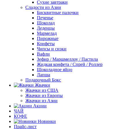
Сухие завтраки
Сладости из Азии
Бисквитные палочки
Печенье
Шоколад
Леденцы
Мармелад
Пирожные
Конфеты
Чипсы и снэки
Вафли
Зефир / Маршмеллоу / Пастила
Жидкая конфета / Спрей / Роллер
Шоколадное яйцо
Лапша
Подарочный Бокс
Жвачки
Жвачки из США
Жвачки из Европы
Жвачки из Азии
Акции
ЧАЙ
КОФЕ
Новинки
Прайс-лист