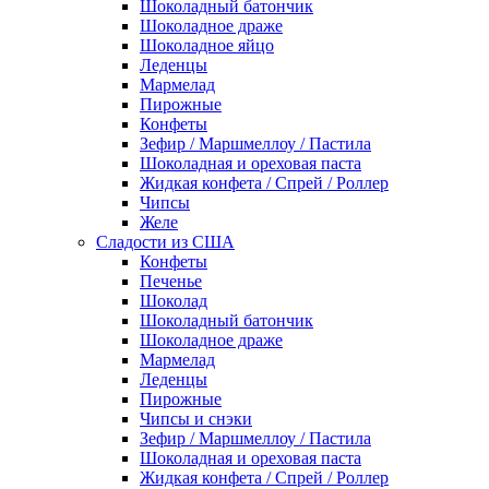
Шоколадный батончик
Шоколадное драже
Шоколадное яйцо
Леденцы
Мармелад
Пирожные
Конфеты
Зефир / Маршмеллоу / Пастила
Шоколадная и ореховая паста
Жидкая конфета / Спрей / Роллер
Чипсы
Желе
Сладости из США
Конфеты
Печенье
Шоколад
Шоколадный батончик
Шоколадное драже
Мармелад
Леденцы
Пирожные
Чипсы и снэки
Зефир / Маршмеллоу / Пастила
Шоколадная и ореховая паста
Жидкая конфета / Спрей / Роллер