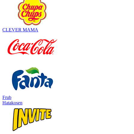
CLEVER MAMA
Frub
Hatakosen