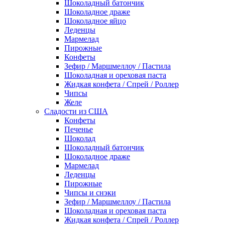
Шоколадный батончик
Шоколадное драже
Шоколадное яйцо
Леденцы
Мармелад
Пирожные
Конфеты
Зефир / Маршмеллоу / Пастила
Шоколадная и ореховая паста
Жидкая конфета / Спрей / Роллер
Чипсы
Желе
Сладости из США
Конфеты
Печенье
Шоколад
Шоколадный батончик
Шоколадное драже
Мармелад
Леденцы
Пирожные
Чипсы и снэки
Зефир / Маршмеллоу / Пастила
Шоколадная и ореховая паста
Жидкая конфета / Спрей / Роллер