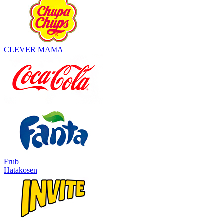
CLEVER MAMA
Frub
Hatakosen