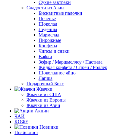
Сухие завтраки
Сладости из Азии
Бисквитные палочки
Печенье
Шоколад
Леденцы
Мармелад
Пирожные
Конфеты
Чипсы и снэки
Вафли
Зефир / Маршмеллоу / Пастила
Жидкая конфета / Спрей / Роллер
Шоколадное яйцо
Лапша
Подарочный Бокс
Жвачки
Жвачки из США
Жвачки из Европы
Жвачки из Азии
Акции
ЧАЙ
КОФЕ
Новинки
Прайс-лист