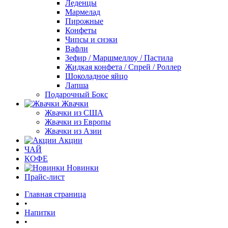
Леденцы
Мармелад
Пирожные
Конфеты
Чипсы и снэки
Вафли
Зефир / Маршмеллоу / Пастила
Жидкая конфета / Спрей / Роллер
Шоколадное яйцо
Лапша
Подарочный Бокс
Жвачки
Жвачки из США
Жвачки из Европы
Жвачки из Азии
Акции
ЧАЙ
КОФЕ
Новинки
Прайс-лист
Главная страница
•
Напитки
•