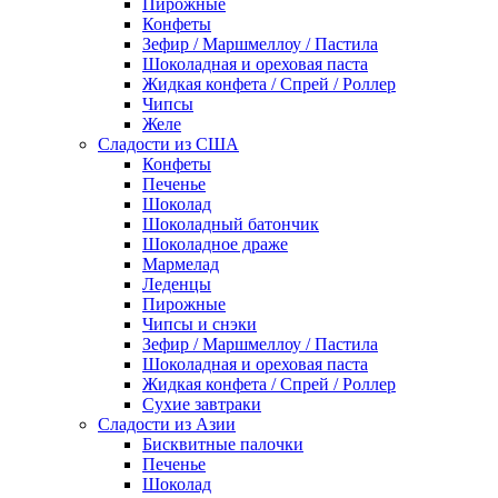
Пирожные
Конфеты
Зефир / Маршмеллоу / Пастила
Шоколадная и ореховая паста
Жидкая конфета / Спрей / Роллер
Чипсы
Желе
Сладости из США
Конфеты
Печенье
Шоколад
Шоколадный батончик
Шоколадное драже
Мармелад
Леденцы
Пирожные
Чипсы и снэки
Зефир / Маршмеллоу / Пастила
Шоколадная и ореховая паста
Жидкая конфета / Спрей / Роллер
Сухие завтраки
Сладости из Азии
Бисквитные палочки
Печенье
Шоколад