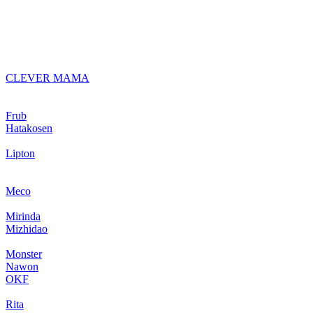
CLEVER MAMA
Frub
Hatakosen
Lipton
Meco
Mirinda
Mizhidao
Monster
Nawon
OKF
Rita