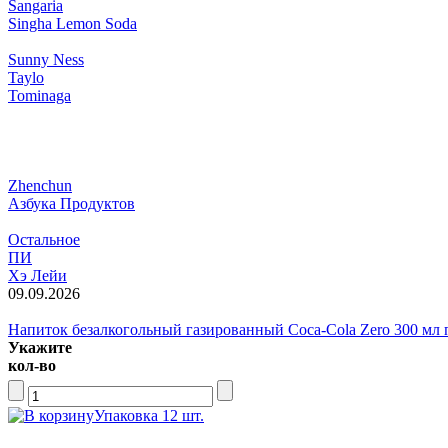
Sangaria
Singha Lemon Soda
Sunny Ness
Taylo
Tominaga
Zhenchun
Азбука Продуктов
Остальное
ПИ
Хэ Лейи
09.09.2026
Напиток безалкогольный газированный Coca-Cola Zero 300 мл 
Укажите
кол-во
Упаковка 12 шт.