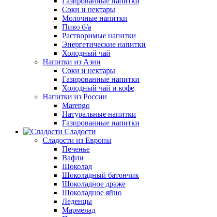
Газированные напитки
Соки и нектары
Молочные напитки
Пиво б/а
Растворимые напитки
Энергетические напитки
Холодный чай
Напитки из Азии
Соки и нектары
Газированные напитки
Холодный чай и кофе
Напитки из России
Marengo
Натуральные напитки
Газированные напитки
Сладости
Сладости из Европы
Печенье
Вафли
Шоколад
Шоколадный батончик
Шоколадное драже
Шоколадное яйцо
Леденцы
Мармелад