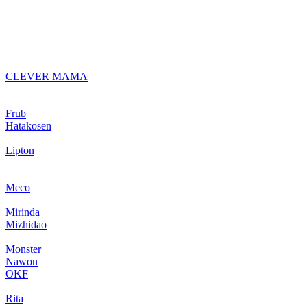
CLEVER MAMA
Frub
Hatakosen
Lipton
Meco
Mirinda
Mizhidao
Monster
Nawon
OKF
Rita