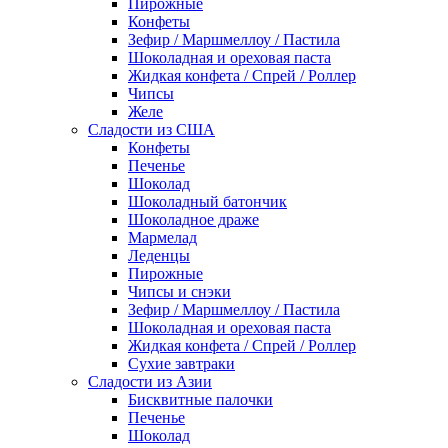
Пирожные
Конфеты
Зефир / Маршмеллоу / Пастила
Шоколадная и ореховая паста
Жидкая конфета / Спрей / Роллер
Чипсы
Желе
Сладости из США
Конфеты
Печенье
Шоколад
Шоколадный батончик
Шоколадное драже
Мармелад
Леденцы
Пирожные
Чипсы и снэки
Зефир / Маршмеллоу / Пастила
Шоколадная и ореховая паста
Жидкая конфета / Спрей / Роллер
Сухие завтраки
Сладости из Азии
Бисквитные палочки
Печенье
Шоколад