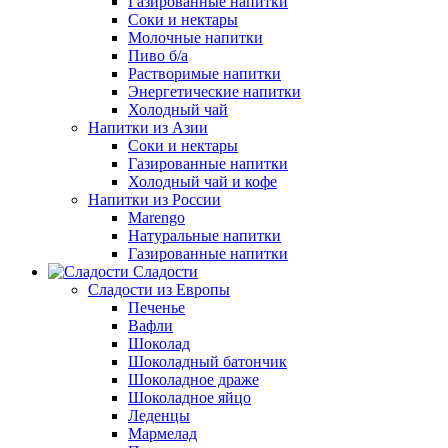
Газированные напитки
Соки и нектары
Молочные напитки
Пиво б/а
Растворимые напитки
Энергетические напитки
Холодный чай
Напитки из Азии
Соки и нектары
Газированные напитки
Холодный чай и кофе
Напитки из России
Marengo
Натуральные напитки
Газированные напитки
Сладости
Сладости из Европы
Печенье
Вафли
Шоколад
Шоколадный батончик
Шоколадное драже
Шоколадное яйцо
Леденцы
Мармелад