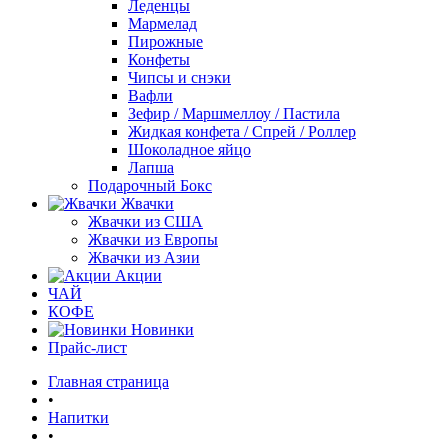
Леденцы
Мармелад
Пирожные
Конфеты
Чипсы и снэки
Вафли
Зефир / Маршмеллоу / Пастила
Жидкая конфета / Спрей / Роллер
Шоколадное яйцо
Лапша
Подарочный Бокс
Жвачки
Жвачки из США
Жвачки из Европы
Жвачки из Азии
Акции
ЧАЙ
КОФЕ
Новинки
Прайс-лист
Главная страница
•
Напитки
•