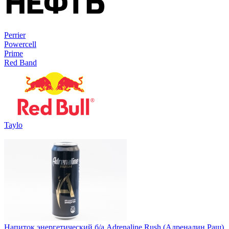
Perrier
Powercell
Prime
Red Band
Taylo
Напиток энергетический б/а Adrenaline Rush (Адреналин Раш)