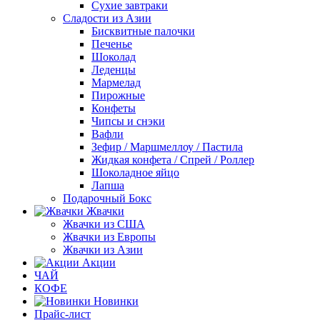
Сухие завтраки
Сладости из Азии
Бисквитные палочки
Печенье
Шоколад
Леденцы
Мармелад
Пирожные
Конфеты
Чипсы и снэки
Вафли
Зефир / Маршмеллоу / Пастила
Жидкая конфета / Спрей / Роллер
Шоколадное яйцо
Лапша
Подарочный Бокс
Жвачки
Жвачки из США
Жвачки из Европы
Жвачки из Азии
Акции
ЧАЙ
КОФЕ
Новинки
Прайс-лист