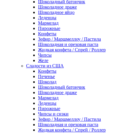
Шоколадный батончик
Шоколадное драже
Шоколадное яйцо
Леденцы
Мармелад
Пирожные
Конфеты
Зефир / Маршмеллоу / Пастила
Шоколадная и ореховая паста
Жидкая конфета / Спрей / Роллер
Чипсы
Желе
Сладости из США
Конфеты
Печенье
Шоколад
Шоколадный батончик
Шоколадное драже
Мармелад
Леденцы
Пирожные
Чипсы и снэки
Зефир / Маршмеллоу / Пастила
Шоколадная и ореховая паста
Жидкая конфета / Спрей / Роллер