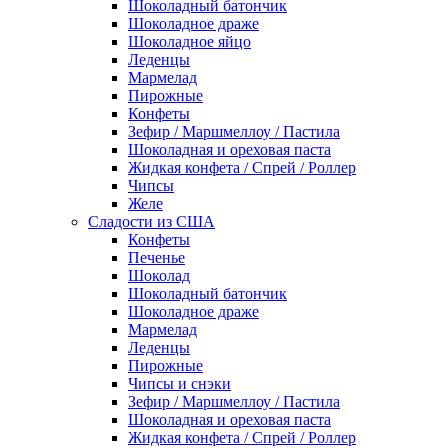
Шоколадный батончик
Шоколадное драже
Шоколадное яйцо
Леденцы
Мармелад
Пирожные
Конфеты
Зефир / Маршмеллоу / Пастила
Шоколадная и ореховая паста
Жидкая конфета / Спрей / Роллер
Чипсы
Желе
Сладости из США
Конфеты
Печенье
Шоколад
Шоколадный батончик
Шоколадное драже
Мармелад
Леденцы
Пирожные
Чипсы и снэки
Зефир / Маршмеллоу / Пастила
Шоколадная и ореховая паста
Жидкая конфета / Спрей / Роллер