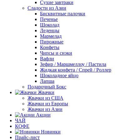
Сухие завтраки
Сладости из Азии
Бисквитные палочки
Печенье
Шоколад
Леденцы
Мармелад
Пирожные
Конфеты
Чипсы и снэки
Вафли
Зефир / Маршмеллоу / Пастила
Жидкая конфета / Спрей / Роллер
Шоколадное яйцо
Лапша
Подарочный Бокс
Жвачки
Жвачки из США
Жвачки из Европы
Жвачки из Азии
Акции
ЧАЙ
КОФЕ
Новинки
Прайс-лист